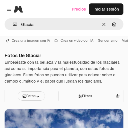
Magnific
Precios
Iniciar sesión
Close menu
Borrar
Buscar
Crea una imagen con IA
Crea un vídeo con IA
Senderismo
Via
Fotos De Glaciar
Embelésate con la belleza y la majestuosidad de los glaciares,
así como su importancia para el planeta, con estas fotos de
glaciares. Estas fotos se pueden utilizar para educar sobre el
cambio climático y el papel que juegan los glaciares.
Fotos
Filtros