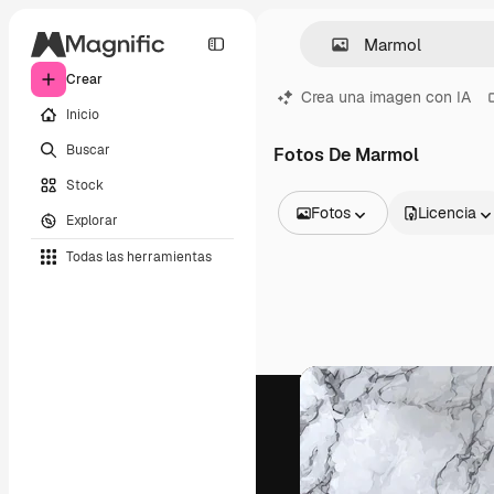
Crear
Crea una imagen con IA
Inicio
Buscar
Fotos De Marmol
Stock
Fotos
Licencia
Explorar
Todas las imágenes
Todas las herramientas
Vectores
Ilustraciones
Fotos
PSD
Plantillas
Mockups
Vídeos
Clips de vídeo
Motion graphics
Plantillas de vídeos
Iconos
Modelos 3D
Fuentes