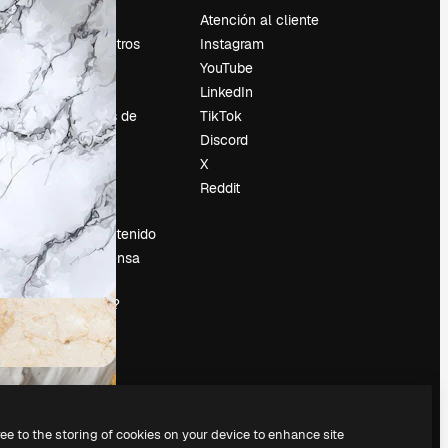
Precios
Atención al cliente
Sobre nosotros
Instagram
Reviews
YouTube
Empleo
LinkedIn
Tendencias de
TikTok
búsqueda
Discord
Blog
X
es
Eventos
Reddit
Slidesgo
Vender contenido
Sala de prensa
¿Buscas
magnific.ai?
ree to the storing of cookies on your device to enhance site