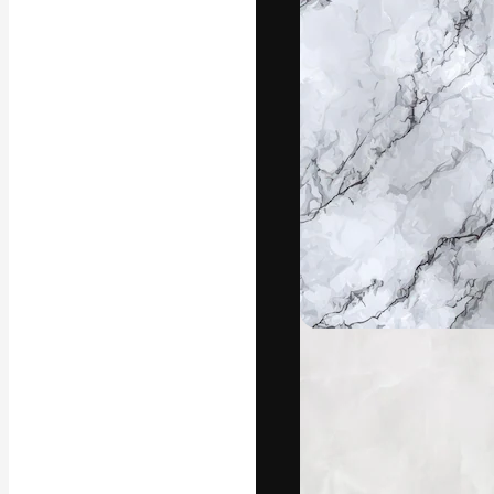
La plataforma cr
trabajo. Más de
entre creativos
estudios.
Español
Copyright © 2010