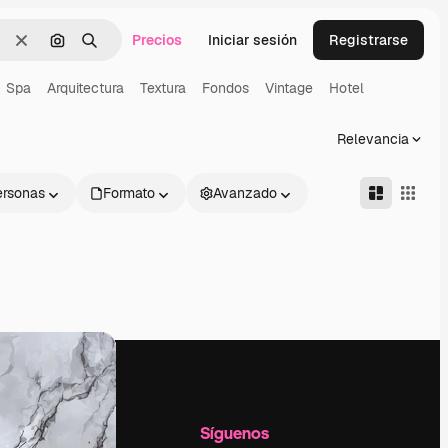
Precios
Iniciar sesión
Registrarse
Borrar
Buscar por imagen
Buscar
Spa
Arquitectura
Textura
Fondos
Vintage
Hotel
Relevancia
ersonas
Formato
Avanzado
l
Empresa
Síguenos