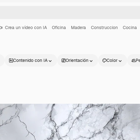
Crea un vídeo con IA
Oficina
Madera
Construccion
Cocina
Contenido con IA
Orientación
Color
P
Productos
Información úti