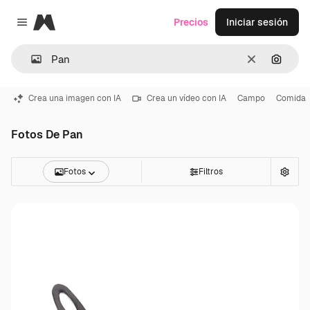
Magnific
Precios
Iniciar sesión
Close menu
Borrar
Buscar
Crea una imagen con IA
Crea un vídeo con IA
Campo
Comida
Fotos De Pan
Fotos
Filtros