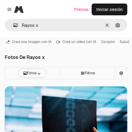
Magnific
Precios
Iniciar sesión
Close menu
Borrar
Buscar
Crea una imagen con IA
Crea un vídeo con IA
Corazon
Salud
Fotos De Rayos x
Fotos
Filtros