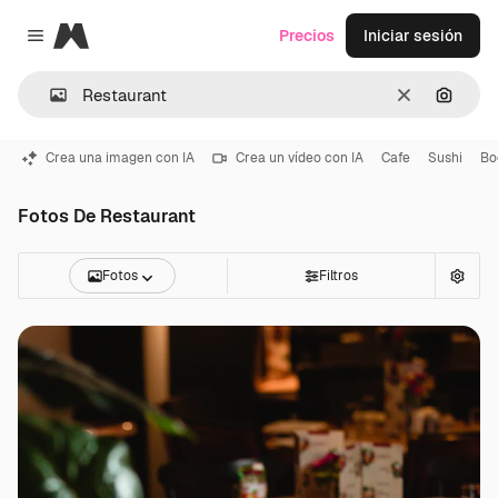
Magnific
Precios
Iniciar sesión
Close menu
Borrar
Buscar
Crea una imagen con IA
Crea un vídeo con IA
Cafe
Sushi
Bo
Fotos De Restaurant
Fotos
Filtros