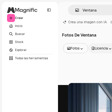
Crear
Crea una imagen con IA
Inicio
Buscar
Fotos De Ventana
Stock
Fotos
Licencia
Explorar
Todas las imágenes
Todas las herramientas
Vectores
Ilustraciones
Fotos
PSD
Plantillas
Mockups
Vídeos
Clips de vídeo
Motion graphics
Plantillas de vídeos
Iconos
Modelos 3D
Fuentes