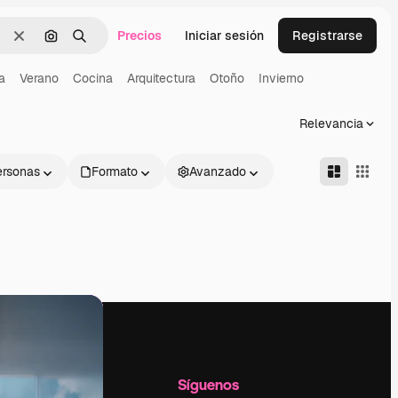
Precios
Iniciar sesión
Registrarse
Borrar
Buscar por imagen
Buscar
a
Verano
Cocina
Arquitectura
Otoño
Invierno
Relevancia
ersonas
Formato
Avanzado
l
Empresa
Síguenos