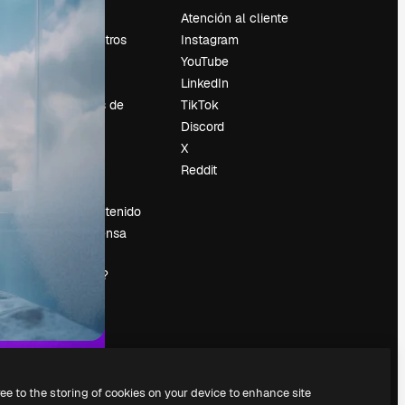
Precios
Atención al cliente
Sobre nosotros
Instagram
Reviews
YouTube
Empleo
LinkedIn
Tendencias de
TikTok
búsqueda
Discord
Blog
X
es
Eventos
Reddit
Slidesgo
Vender contenido
Sala de prensa
¿Buscas
magnific.ai?
ree to the storing of cookies on your device to enhance site