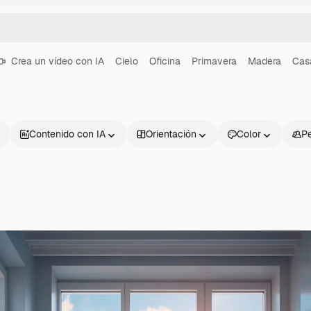
Crea un vídeo con IA
Cielo
Oficina
Primavera
Madera
Cas
Contenido con IA
Orientación
Color
P
Productos
Información úti