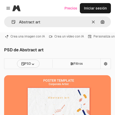
Magnific
Precios
Iniciar sesión
Close menu
Borrar
Buscar
Crea una imagen con IA
Crea un vídeo con IA
Personaliza un
PSD de Abstract art
PSD
Filtros