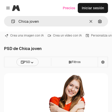
Magnific
Precios
Iniciar sesión
Close menu
Borrar
Buscar
Crea una imagen con IA
Crea un vídeo con IA
Personaliza un
PSD de Chica joven
PSD
Filtros