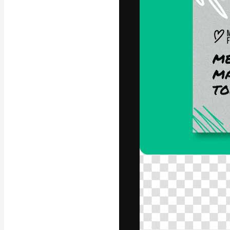
La plataforma cr
trabajo. Más de
entre creativos
estudios.
Español
Copyright © 2010