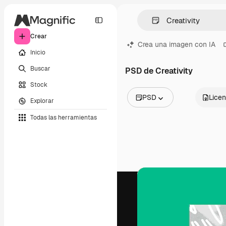
Crear
Crea una imagen con IA
Inicio
Buscar
PSD de Creativity
Stock
PSD
Licen
Explorar
Todas las imágenes
Todas las herramientas
Vectores
Ilustraciones
Fotos
PSD
Plantillas
Mockups
Vídeos
Clips de vídeo
Motion graphics
Plantillas de vídeos
Iconos
Modelos 3D
Fuentes