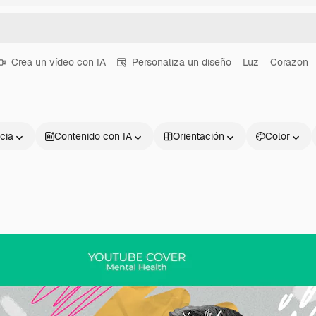
Crea un vídeo con IA
Personaliza un diseño
Luz
Corazon
cia
Contenido con IA
Orientación
Color
Productos
Información úti