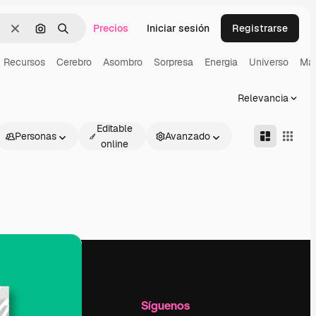
Precios
Iniciar sesión
Registrarse
Borrar
Buscar por imagen
Buscar
Recursos
Cerebro
Asombro
Sorpresa
Energia
Universo
Ma
Relevancia
Editable
Personas
Avanzado
online
l
Empresa
Síguenos