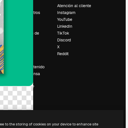
Precios
Atención al cliente
Sobre nosotros
Instagram
Reviews
YouTube
Empleo
LinkedIn
Tendencias de
TikTok
búsqueda
Discord
Blog
X
es
Eventos
Reddit
Slidesgo
Vender contenido
Sala de prensa
¿Buscas
magnific.ai?
ree to the storing of cookies on your device to enhance site