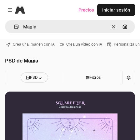
Magnific
Precios
Iniciar sesión
Close menu
Borrar
Buscar
Crea una imagen con IA
Crea un vídeo con IA
Personaliza un
PSD de Magia
PSD
Filtros