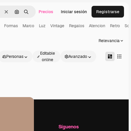
Precios
Iniciar sesión
Registrarse
Borrar
Buscar por imagen
Buscar
Formas
Marco
Luz
Vintage
Regalos
Atencion
Retro
So
Relevancia
Editable
Personas
Avanzado
online
l
Empresa
Síguenos