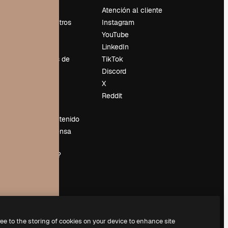
Precios
Atención al cliente
Sobre nosotros
Instagram
Reviews
YouTube
Empleo
LinkedIn
Tendencias de
TikTok
búsqueda
Discord
Blog
X
es
Eventos
Reddit
Slidesgo
Vender contenido
Sala de prensa
¿Buscas
magnific.ai?
ree to the storing of cookies on your device to enhance site