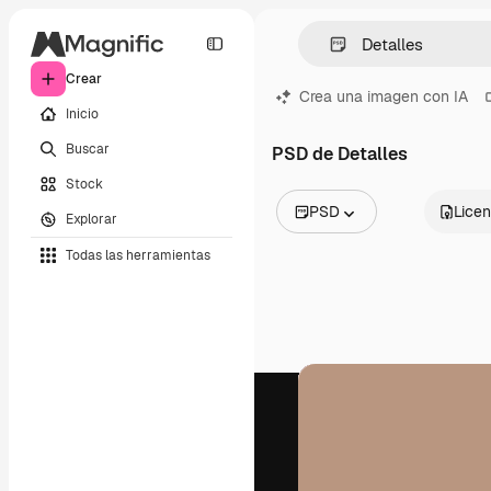
Crear
Crea una imagen con IA
Inicio
Buscar
PSD de Detalles
Stock
PSD
Licen
Explorar
Todas las imágenes
Todas las herramientas
Vectores
Ilustraciones
Fotos
PSD
Plantillas
Mockups
Vídeos
Clips de vídeo
Motion graphics
Plantillas de vídeos
Iconos
Modelos 3D
Fuentes