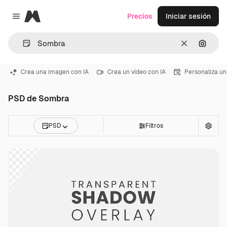
Magnific
Precios
Iniciar sesión
Close menu
Borrar
Buscar
Crea una imagen con IA
Crea un vídeo con IA
Personaliza un
PSD de Sombra
PSD
Filtros