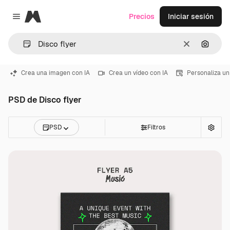
Magnific
Precios
Iniciar sesión
Close menu
Borrar
Buscar
Crea una imagen con IA
Crea un vídeo con IA
Personaliza un
PSD de Disco flyer
PSD
Filtros