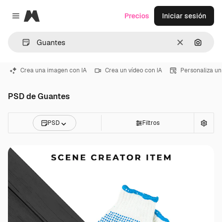
Magnific
Precios
Iniciar sesión
Close menu
Borrar
Buscar
Crea una imagen con IA
Crea un vídeo con IA
Personaliza un
PSD de Guantes
PSD
Filtros