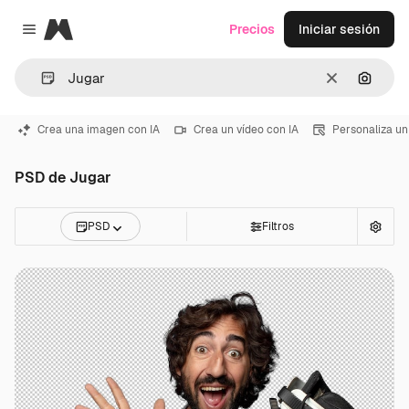
Magnific
Precios
Iniciar sesión
Close menu
Borrar
Buscar
Crea una imagen con IA
Crea un vídeo con IA
Personaliza un
PSD de Jugar
PSD
Filtros