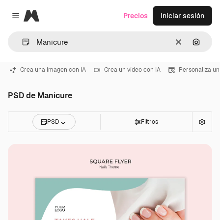
Magnific
Precios
Iniciar sesión
Close menu
Borrar
Buscar
Crea una imagen con IA
Crea un vídeo con IA
Personaliza un
PSD de Manicure
PSD
Filtros