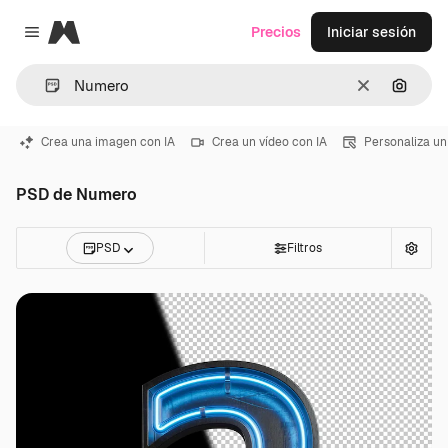
Magnific
Precios
Iniciar sesión
Close menu
Borrar
Buscar
Crea una imagen con IA
Crea un vídeo con IA
Personaliza un
PSD de Numero
PSD
Filtros