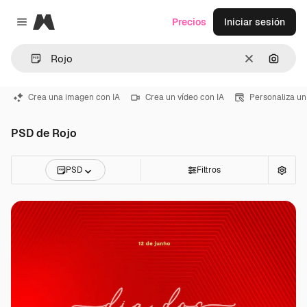
Magnific
Precios
Iniciar sesión
Close menu
Borrar
Buscar
Crea una imagen con IA
Crea un vídeo con IA
Personaliza un
PSD de Rojo
PSD
Filtros