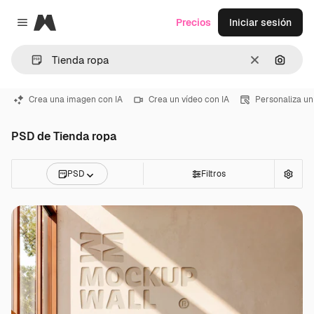
Magnific
Precios
Iniciar sesión
Close menu
Borrar
Buscar
Crea una imagen con IA
Crea un vídeo con IA
Personaliza un
PSD de Tienda ropa
PSD
Filtros