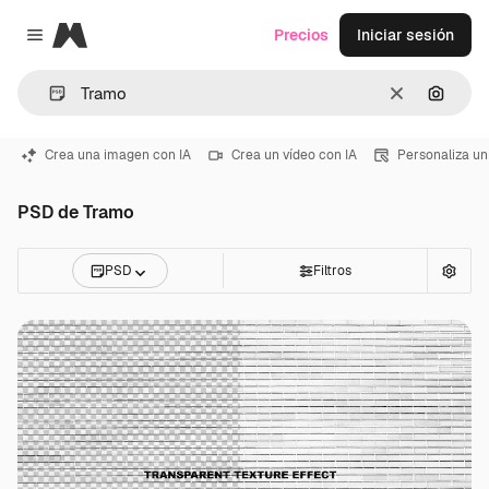
Magnific
Precios
Iniciar sesión
Close menu
Borrar
Buscar
Crea una imagen con IA
Crea un vídeo con IA
Personaliza un
PSD de Tramo
PSD
Filtros