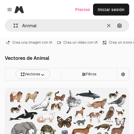
Magnific
Precios
Iniciar sesión
Close menu
Borrar
Buscar
Crea una imagen con IA
Crea un vídeo con IA
Crea un icono 
Vectores de Animal
Vectores
Filtros