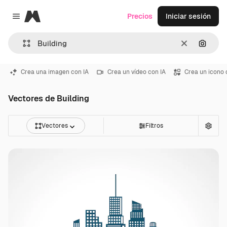
Magnific
Precios
Iniciar sesión
Close menu
Borrar
Buscar
Crea una imagen con IA
Crea un vídeo con IA
Crea un icono 
Vectores de Building
Vectores
Filtros