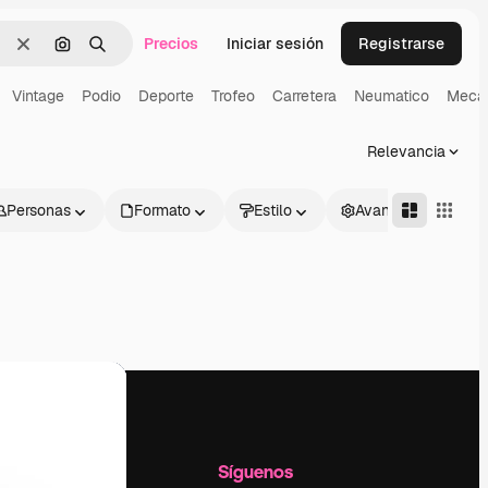
Precios
Iniciar sesión
Registrarse
Borrar
Buscar por imagen
Buscar
Vintage
Podio
Deporte
Trofeo
Carretera
Neumatico
Meca
Relevancia
Personas
Formato
Estilo
Avanzado
l
Empresa
Síguenos