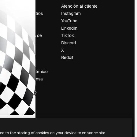
Precios
Atención al cliente
Sobre nosotros
Instagram
Reviews
YouTube
Empleo
LinkedIn
Tendencias de
TikTok
búsqueda
Discord
Blog
X
es
Eventos
Reddit
Slidesgo
Vender contenido
Sala de prensa
¿Buscas
magnific.ai?
ree to the storing of cookies on your device to enhance site