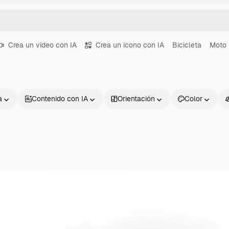
Crea un vídeo con IA
Crea un icono con IA
Bicicleta
Moto
a
Contenido con IA
Orientación
Color
Productos
Información úti