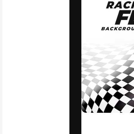
La plataforma cr
trabajo. Más de
entre creativos
estudios.
Español
Copyright © 2010