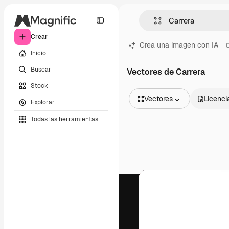
Crear
Crea una imagen con IA
Inicio
Buscar
Vectores de Carrera
Stock
Vectores
Licenci
Explorar
Todas las imágenes
Todas las herramientas
Vectores
Ilustraciones
Fotos
PSD
Plantillas
Mockups
Vídeos
Clips de vídeo
Motion graphics
Plantillas de vídeos
Iconos
Modelos 3D
Fuentes