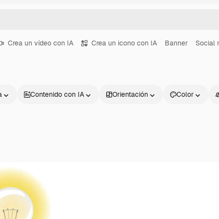
Crea un vídeo con IA
Crea un icono con IA
Banner
Social
a
Contenido con IA
Orientación
Color
Productos
Información úti