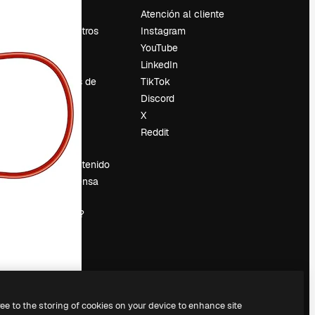
Precios
Atención al cliente
Sobre nosotros
Instagram
Reviews
YouTube
Empleo
LinkedIn
Tendencias de
TikTok
búsqueda
Discord
Blog
X
es
Eventos
Reddit
Slidesgo
Vender contenido
Sala de prensa
¿Buscas
magnific.ai?
ree to the storing of cookies on your device to enhance site