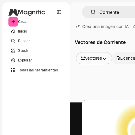
Crear
Crea una imagen con IA
Inicio
Buscar
Vectores de Corriente
Stock
Vectores
Licenci
Explorar
Todas las imágenes
Todas las herramientas
Vectores
Ilustraciones
Fotos
PSD
Plantillas
Mockups
Vídeos
Clips de vídeo
Motion graphics
Plantillas de vídeos
Iconos
Modelos 3D
Fuentes