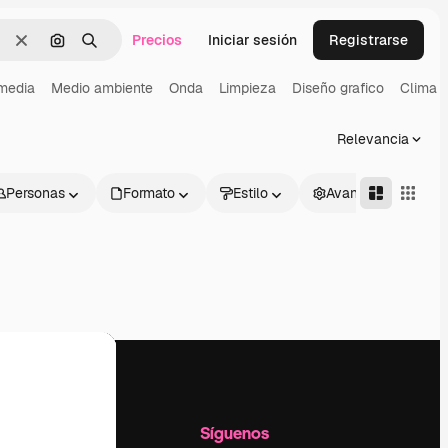
Precios
Iniciar sesión
Registrarse
Borrar
Buscar por imagen
Buscar
 media
Medio ambiente
Onda
Limpieza
Diseño grafico
Clima
Relevancia
Personas
Formato
Estilo
Avanzado
l
Empresa
Síguenos