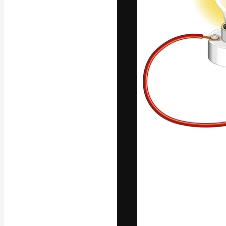
La plataforma cr
trabajo. Más de
entre creativos
estudios.
Español
Copyright © 2010