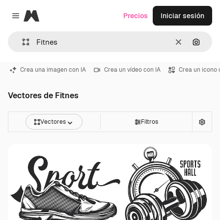
Magnific
Precios
Iniciar sesión
Close menu
Borrar
Buscar
Crea una imagen con IA
Crea un vídeo con IA
Crea un icono 
Vectores de Fitnes
Vectores
Filtros