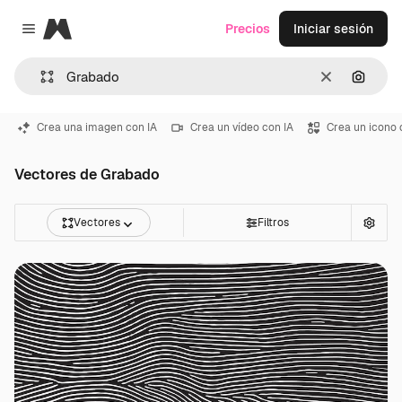
Magnific
Precios
Iniciar sesión
Close menu
Borrar
Buscar
Crea una imagen con IA
Crea un vídeo con IA
Crea un icono 
Vectores de Grabado
Vectores
Filtros