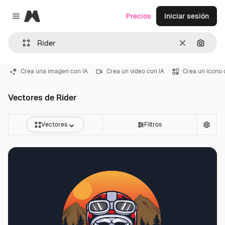
Magnific
Precios
Iniciar sesión
Close menu
Borrar
Buscar
Crea una imagen con IA
Crea un vídeo con IA
Crea un icono 
Vectores de Rider
Vectores
Filtros