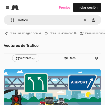
Magnific
Precios
Iniciar sesión
Close menu
Borrar
Buscar
Crea una imagen con IA
Crea un vídeo con IA
Crea un icono 
Vectores de Trafico
Vectores
Filtros