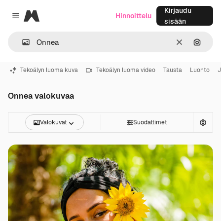
Kirjaudu
Magnific
Hinnoittelu
Close menu
sisään
Selkeä
Hae ku
Tekoälyn luoma kuva
Tekoälyn luoma video
Tausta
Luonto
J
Onnea valokuvaa
Valokuvat
Suodattimet