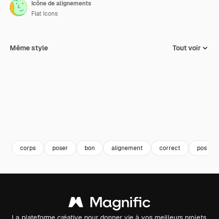
Icône de alignements
Flat Icons
Même style
Tout voir
corps
poser
bon
alignement
correct
posture
La plateforme créative pour donner vie à vos meilleurs projets.