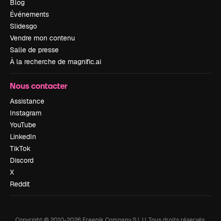
Blog
Événements
Slidesgo
Vendre mon contenu
Salle de presse
À la recherche de magnific.ai
Nous contacter
Assistance
Instagram
YouTube
LinkedIn
TikTok
Discord
X
Reddit
Copyright © 2010-
2026
Freepik Company S.L.U.
Tous droits réservés
.