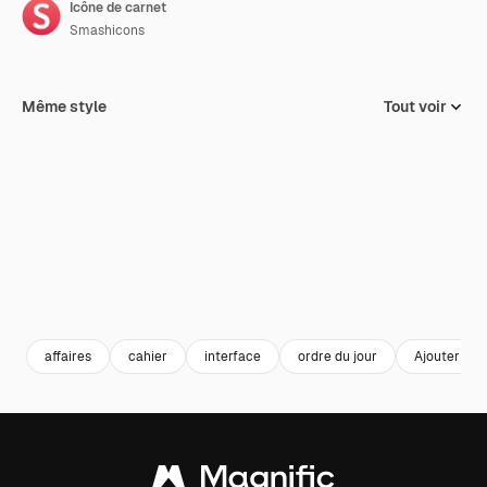
Icône de carnet
Smashicons
Même style
Tout voir
affaires
cahier
interface
ordre du jour
Ajouter à m