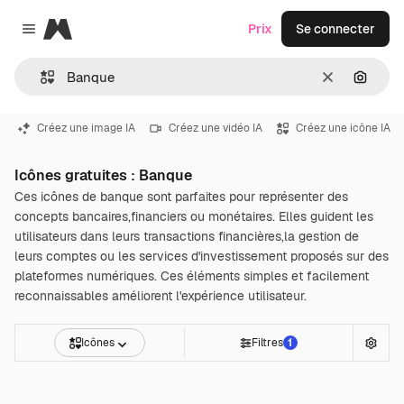
Magnific
Prix
Se connecter
Close menu
Effacer
Recher
Créez une image IA
Créez une vidéo IA
Créez une icône IA
Icônes gratuites : Banque
Ces icônes de banque sont parfaites pour représenter des
concepts bancaires,financiers ou monétaires. Elles guident les
utilisateurs dans leurs transactions financières,la gestion de
leurs comptes ou les services d'investissement proposés sur des
plateformes numériques. Ces éléments simples et facilement
reconnaissables améliorent l'expérience utilisateur.
Icônes
Filtres
1