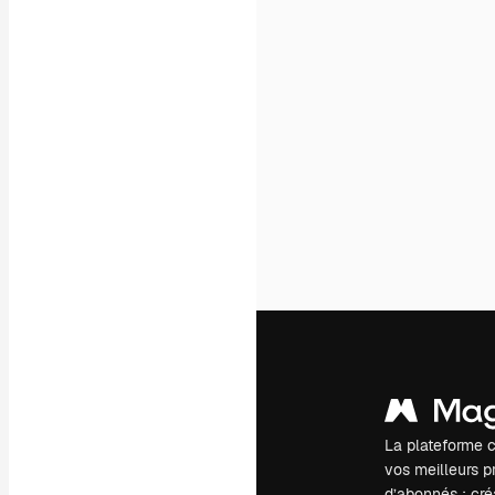
La plateforme c
vos meilleurs pr
d’abonnés : créa