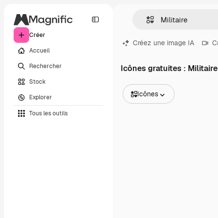
Créer
Créez une image IA
C
Accueil
Rechercher
Icônes gratuites : Militaire
Stock
Icônes
Explorer
Toutes les images
Tous les outils
Vecteurs
Illustrations
Photos
PSD
Modèles
Mockups
Vidéos
Clips de vidéo
Graphiques animés
Templates vidéos
Icônes
Modèles 3D
Polices