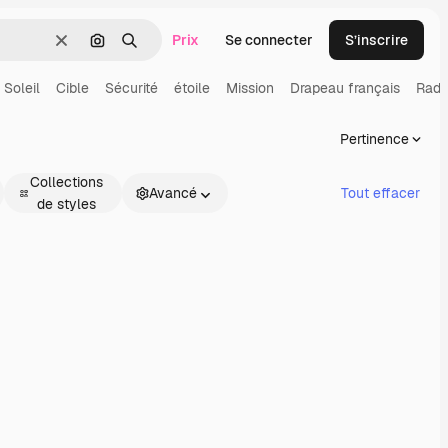
Prix
Se connecter
S’inscrire
Effacer
Rechercher par image
Rechercher
Soleil
Cible
Sécurité
étoile
Mission
Drapeau français
Radi
Pertinence
Collections
Avancé
Tout effacer
de styles