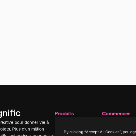
Produits
Commencer
réative pour donner vie à
Spaces
Academy
ojets. Plus d’un million
Assistant IA
Documentation
By clicking “Accept All Cookies”, you ag
tifs, entreprises, agences et