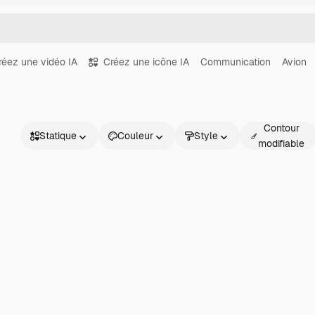
réez une vidéo IA
Créez une icône IA
Communication
Avion
Contour
Statique
Couleur
Style
modifiable
Statique
Animé
Sticker
Interface