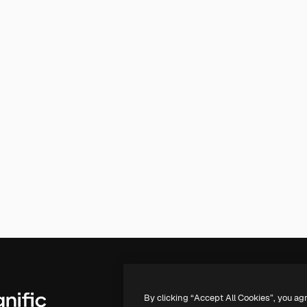
By clicking “Accept All Cookies”, you ag
Produits
Commencer