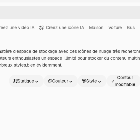
réez une vidéo IA
Créez une icône IA
Maison
Voiture
Bus
 matière d’espace de stockage avec ces icônes de nuage très recherch
isateurs enthousiastes un espace illimité pour stocker du contenu multim
mbreux styles,bien évidemment.
Contour
Statique
Couleur
Style
modifiable
Statique
Animé
Sticker
Interface