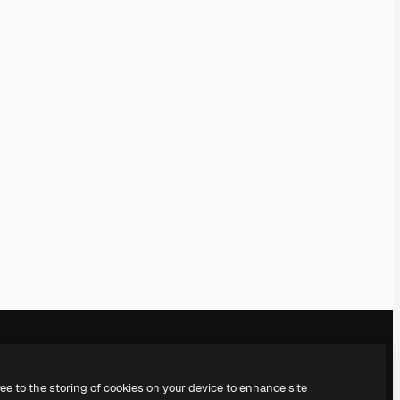
ree to the storing of cookies on your device to enhance site
Notre entreprise
Nous contacter