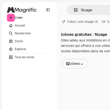
Créer
Créez une image IA
C
Accueil
Rechercher
Icônes gratuites : Nuage
Dites adieu aux limitations en
Stock
services qui offrent à vos util
Explorer
toutes disponibles dans de no
Tous les outils
Icônes
Toutes les images
Vecteurs
Illustrations
Photos
PSD
Modèles
Mockups
Vidéos
Clips de vidéo
Graphiques animés