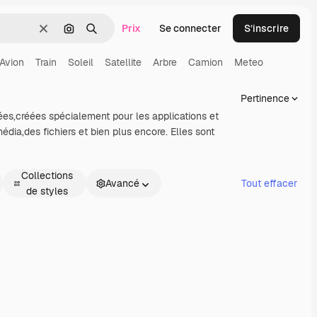
Prix
Se connecter
S’inscrire
Effacer
Rechercher par image
Rechercher
Avion
Train
Soleil
Satellite
Arbre
Camion
Meteo
Pertinence
ées,créées spécialement pour les applications et
édia,des fichiers et bien plus encore. Elles sont
Collections
Avancé
Tout effacer
de styles