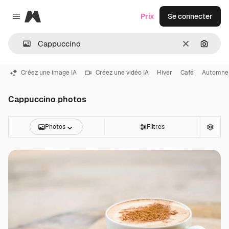
Magnific
Prix
Se connecter
Close menu
Effacer
Recher
Créez une image IA
Créez une vidéo IA
Hiver
Café
Automne
Cappuccino photos
Photos
Filtres