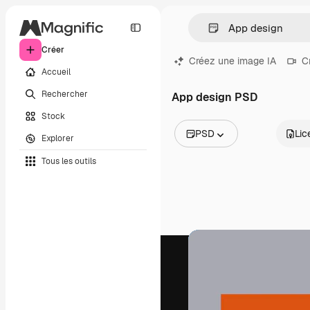
Créer
Créez une image IA
C
Accueil
Rechercher
App design PSD
Stock
PSD
Lic
Explorer
Toutes les images
Tous les outils
Vecteurs
Illustrations
Photos
PSD
Modèles
Mockups
Vidéos
Clips de vidéo
Graphiques animés
Templates vidéos
Icônes
Modèles 3D
Polices