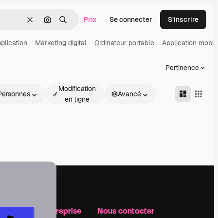
Prix
Se connecter
S’inscrire
Effacer
Rechercher par image
Rechercher
plication
Marketing digital
Ordinateur portable
Application mobil
Pertinence
Modification
Personnes
Avancé
en ligne
Notre entreprise
Nous contacter