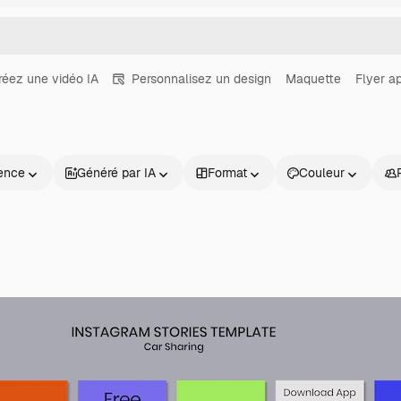
réez une vidéo IA
Personnalisez un design
Maquette
Flyer ap
ence
Généré par IA
Format
Couleur
Produits
Commencer