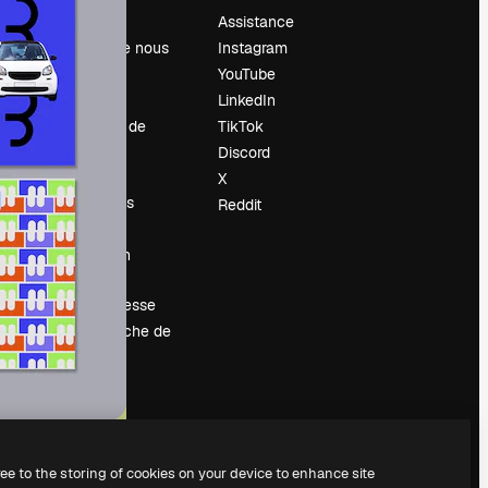
Prix
Assistance
À propos de nous
Instagram
Avis
YouTube
Carrières
LinkedIn
Tendances de
TikTok
recherche
Discord
Blog
X
Événements
Reddit
Slidesgo
Vendre mon
contenu
Salle de presse
À la recherche de
magnific.ai
ree to the storing of cookies on your device to enhance site