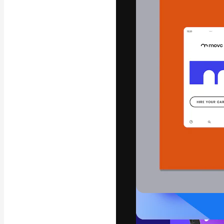
La plateforme c
vos meilleurs pr
d’abonnés : créa
studios.
Français
Copyright © 2010