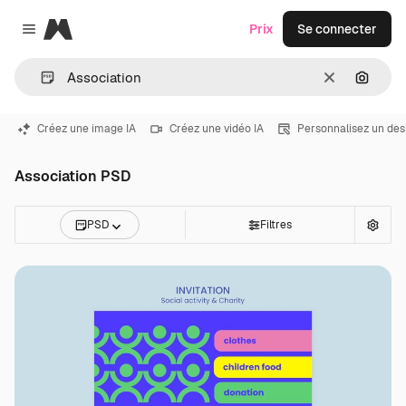
Magnific
Prix
Se connecter
Close menu
Effacer
Recher
Créez une image IA
Créez une vidéo IA
Personnalisez un des
Association PSD
PSD
Filtres