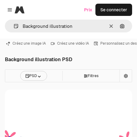
Magnific
Prix
Se connecter
Close menu
Effacer
Recher
Créez une image IA
Créez une vidéo IA
Personnalisez un des
Background illustration PSD
PSD
Filtres