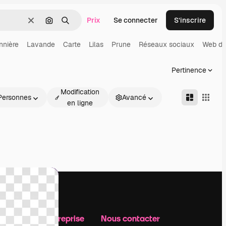
Prix
Se connecter
S’inscrire
Effacer
Rechercher par image
Rechercher
nnière
Lavande
Carte
Lilas
Prune
Réseaux sociaux
Web de
Pertinence
Modification
Personnes
Avancé
en ligne
Notre entreprise
Nous contacter