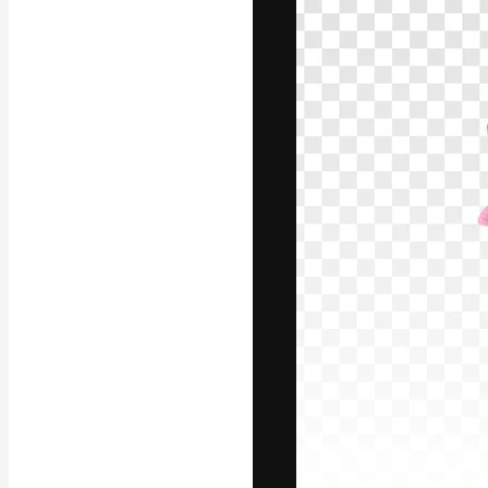
La plateforme c
vos meilleurs pr
d’abonnés : créa
studios.
Français
Copyright © 2010