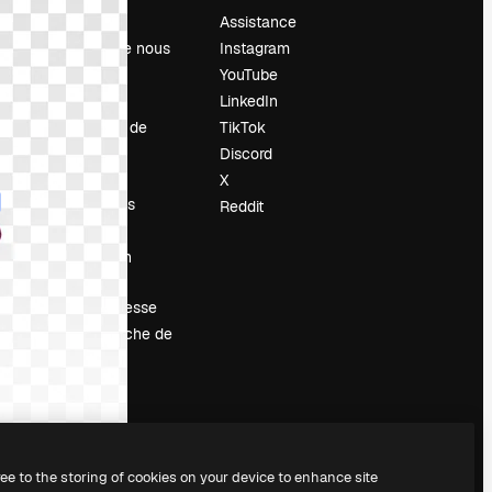
Prix
Assistance
À propos de nous
Instagram
Avis
YouTube
Carrières
LinkedIn
Tendances de
TikTok
recherche
Discord
Blog
X
Événements
Reddit
Slidesgo
Vendre mon
contenu
Salle de presse
À la recherche de
magnific.ai
ree to the storing of cookies on your device to enhance site