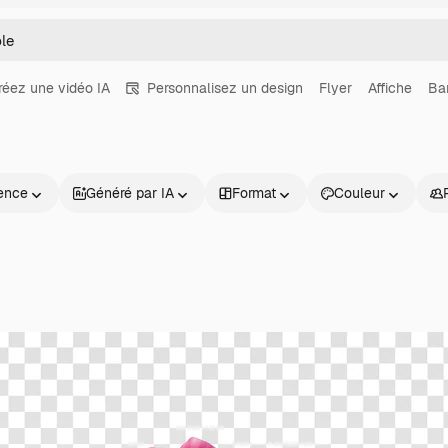
réez une vidéo IA
Personnalisez un design
Flyer
Affiche
Ba
ence
Généré par IA
Format
Couleur
Produits
Commencer