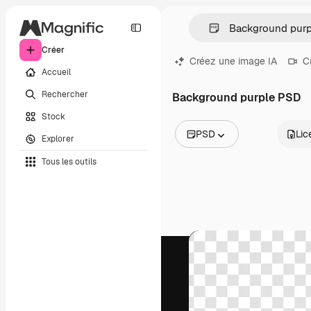
Créer
Créez une image IA
C
Accueil
Rechercher
Background purple PSD
Stock
PSD
Lic
Explorer
Toutes les images
Tous les outils
Vecteurs
Illustrations
Photos
PSD
Modèles
Mockups
Vidéos
Clips de vidéo
Graphiques animés
Templates vidéos
Icônes
Modèles 3D
Polices