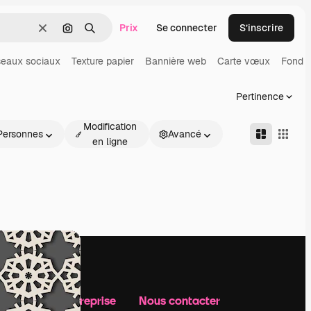
Prix
Se connecter
S’inscrire
Effacer
Rechercher par image
Rechercher
eaux sociaux
Texture papier
Bannière web
Carte vœux
Fond g
Pertinence
Modification
Personnes
Avancé
en ligne
Notre entreprise
Nous contacter