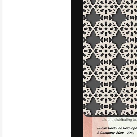
La plateforme c
vos meilleurs pr
d’abonnés : créa
studios.
Français
Copyright © 2010