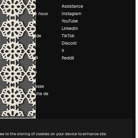
Prix
Assistance
À propos de nous
Instagram
Avis
YouTube
Carrières
LinkedIn
Tendances de
TikTok
recherche
Discord
Blog
X
Événements
Reddit
Slidesgo
Vendre mon
contenu
Salle de presse
À la recherche de
magnific.ai
ree to the storing of cookies on your device to enhance site