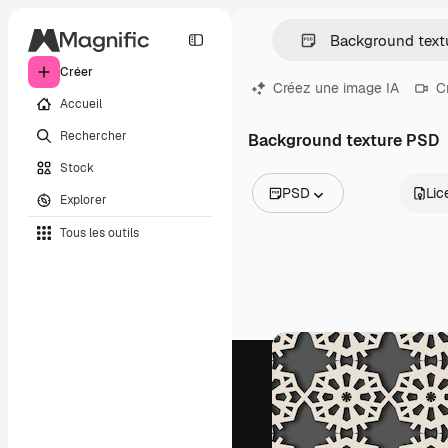
Créer
Créez une image IA
C
Accueil
Rechercher
Background texture PSD
Stock
PSD
Lic
Explorer
Toutes les images
Tous les outils
Vecteurs
Illustrations
Photos
PSD
Modèles
Mockups
Vidéos
Clips de vidéo
Graphiques animés
Templates vidéos
Icônes
Modèles 3D
Polices