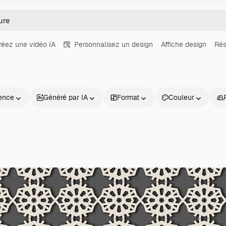
réez une vidéo IA
Personnalisez un design
Affiche design
Rés
ence
Généré par IA
Format
Couleur
Produits
Commencer