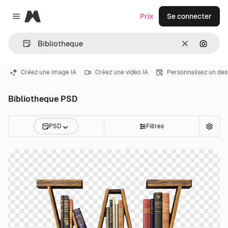
Magnific
Prix
Se connecter
Close menu
Effacer
Recher
Créez une image IA
Créez une vidéo IA
Personnalisez un des
Bibliotheque PSD
PSD
Filtres