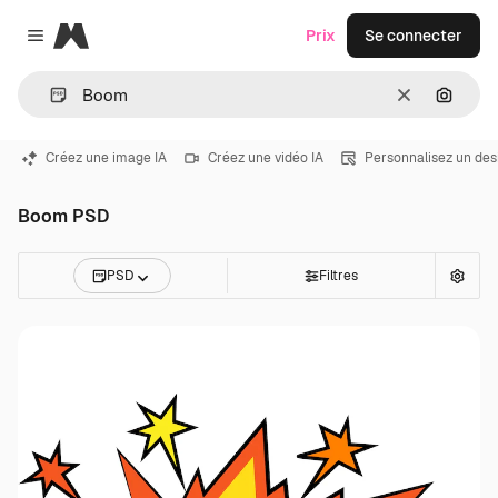
Magnific
Prix
Se connecter
Close menu
Effacer
Recher
Créez une image IA
Créez une vidéo IA
Personnalisez un des
Boom PSD
PSD
Filtres