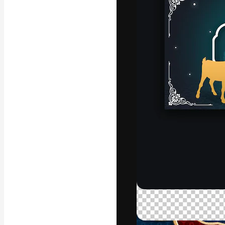
La plateforme c
vos meilleurs pr
d’abonnés : créa
studios.
Français
Copyright © 2010