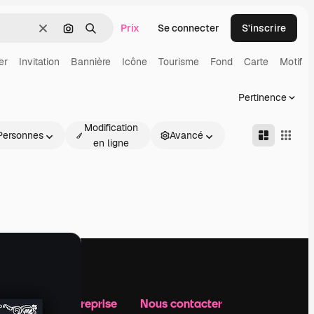
Prix
Se connecter
S’inscrire
Effacer
Rechercher par image
Rechercher
er
Invitation
Bannière
Icône
Tourisme
Fond
Carte
Motif
Pertinence
Modification
Personnes
Avancé
en ligne
Notre entreprise
Nous contacter