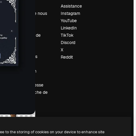
Prix
Assistance
À propos de nous
Instagram
Avis
YouTube
Carrières
LinkedIn
Tendances de
TikTok
recherche
Discord
Blog
X
Événements
Reddit
Slidesgo
Vendre mon
contenu
Salle de presse
À la recherche de
magnific.ai
ree to the storing of cookies on your device to enhance site