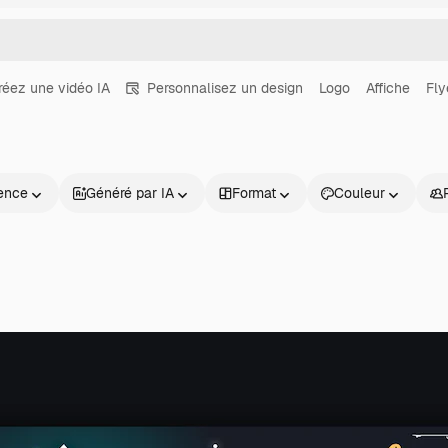
réez une vidéo IA
Personnalisez un design
Logo
Affiche
Fly
ence
Généré par IA
Format
Couleur
Produits
Commencer