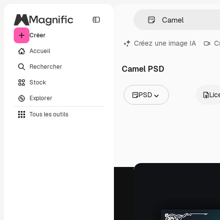
Créer
Créez une image IA
C
Accueil
Rechercher
Camel PSD
Stock
PSD
Lic
Explorer
Toutes les images
Tous les outils
Vecteurs
Illustrations
Photos
PSD
Modèles
Mockups
Vidéos
Clips de vidéo
Graphiques animés
Templates vidéos
Icônes
Modèles 3D
Polices