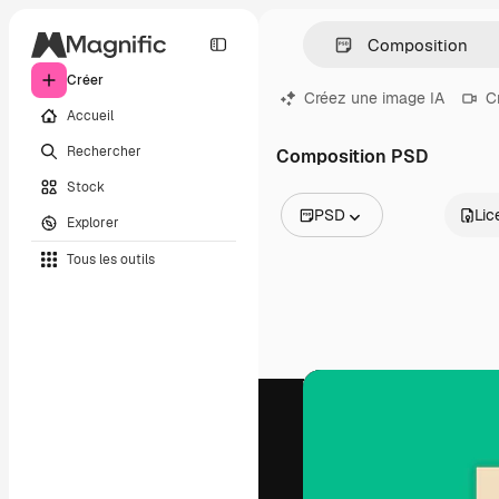
Créer
Créez une image IA
C
Accueil
Rechercher
Composition PSD
Stock
PSD
Lic
Explorer
Toutes les images
Tous les outils
Vecteurs
Illustrations
Photos
PSD
Modèles
Mockups
Vidéos
Clips de vidéo
Graphiques animés
Templates vidéos
Icônes
Modèles 3D
Polices