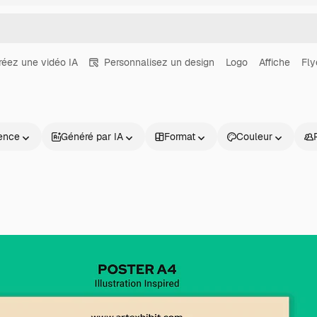
réez une vidéo IA
Personnalisez un design
Logo
Affiche
Fly
ence
Généré par IA
Format
Couleur
Produits
Commencer