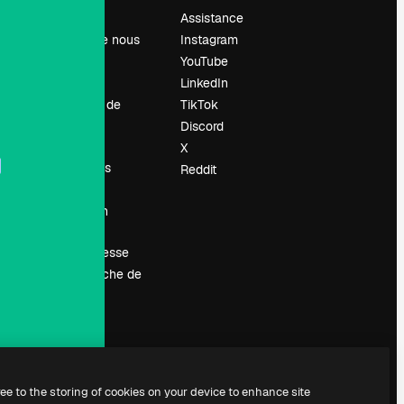
Prix
Assistance
À propos de nous
Instagram
Avis
YouTube
Carrières
LinkedIn
Tendances de
TikTok
recherche
Discord
Blog
X
Événements
Reddit
Slidesgo
Vendre mon
contenu
Salle de presse
À la recherche de
magnific.ai
ree to the storing of cookies on your device to enhance site