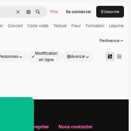
Prix
Se connecter
S’inscrire
Effacer
Rechercher par image
Rechercher
er
Concert
Carte visite
Texture
Fleur
Formation
Légume
L
Pertinence
Modification
Personnes
Avancé
en ligne
Notre entreprise
Nous contacter