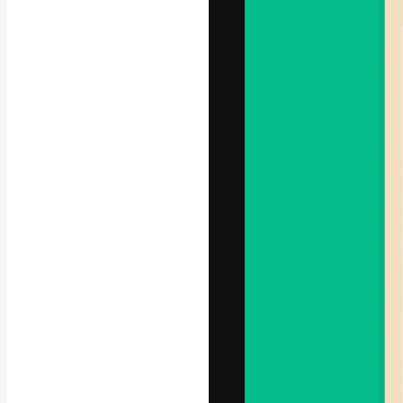
La plateforme c
vos meilleurs pr
d’abonnés : créa
studios.
Français
Copyright © 2010