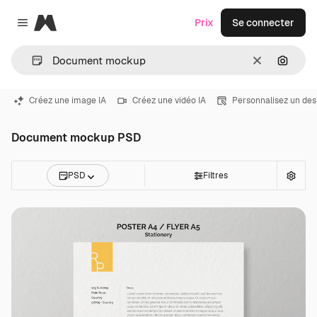
Magnific
Prix
Se connecter
Close menu
Effacer
Recher
Créez une image IA
Créez une vidéo IA
Personnalisez un des
Document mockup PSD
PSD
Filtres