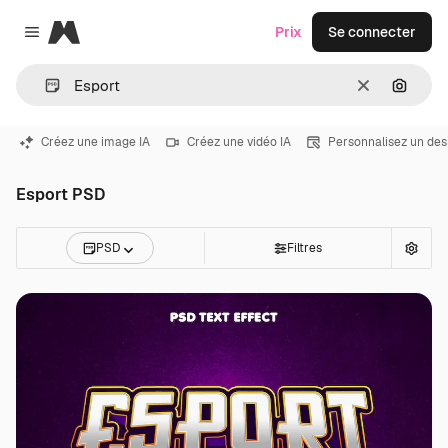
Magnific
Prix
Se connecter
Close menu
Effacer
Recher
Créez une image IA
Créez une vidéo IA
Personnalisez un des
Esport PSD
PSD
Filtres