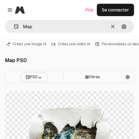
Magnific
Prix
Se connecter
Close menu
Effacer
Recher
Créez une image IA
Créez une vidéo IA
Personnalisez un des
Map PSD
PSD
Filtres