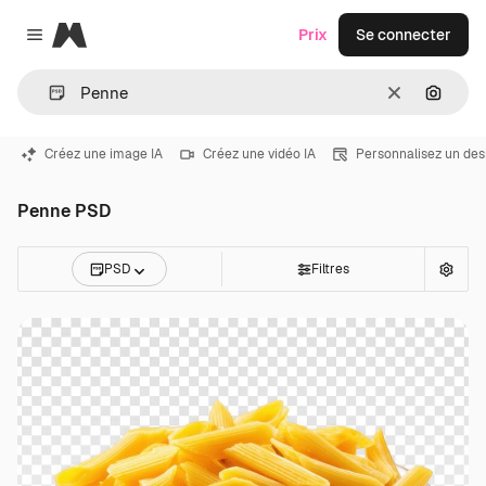
Magnific
Prix
Se connecter
Close menu
Effacer
Recher
Créez une image IA
Créez une vidéo IA
Personnalisez un des
Penne PSD
PSD
Filtres