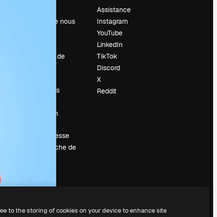
Prix
Assistance
À propos de nous
Instagram
Avis
YouTube
Carrières
LinkedIn
Tendances de
TikTok
recherche
Discord
Blog
X
Événements
Reddit
Slidesgo
Vendre mon
contenu
Salle de presse
À la recherche de
magnific.ai
ree to the storing of cookies on your device to enhance site