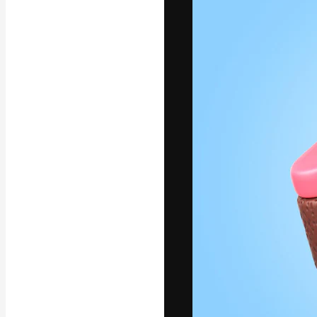
La plateforme c
vos meilleurs pr
d’abonnés : créa
studios.
Français
Copyright © 2010