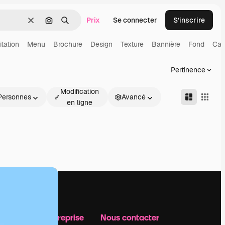
Prix
Se connecter
S’inscrire
Effacer
Rechercher par image
Rechercher
itation
Menu
Brochure
Design
Texture
Bannière
Fond
Car
Pertinence
Modification
Personnes
Avancé
en ligne
Notre entreprise
Nous contacter