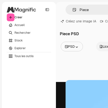
Créer
Créez une image IA
C
Accueil
Rechercher
Piece PSD
Stock
PSD
Lic
Explorer
Toutes les images
Tous les outils
Vecteurs
Illustrations
Photos
PSD
Modèles
Mockups
Vidéos
Clips de vidéo
Graphiques animés
Templates vidéos
Icônes
Modèles 3D
Polices