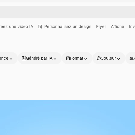
réez une vidéo IA
Personnalisez un design
Flyer
Affiche
Inv
ence
Généré par IA
Format
Couleur
Produits
Commencer