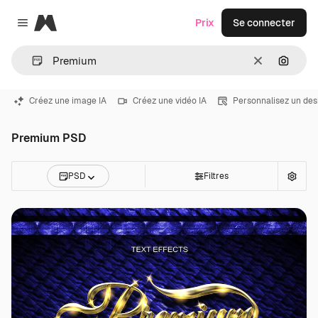
Magnific
Prix
Se connecter
Close menu
Effacer
Recher
Créez une image IA
Créez une vidéo IA
Personnalisez un des
Premium PSD
PSD
Filtres